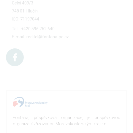
Celní 409/3
748 01, Hlučín
IČO: 71197044
Tel.:
+420 596 762 640
E-mail:
reditel@fontana-po.cz
Fontána, příspěvková organizace, je příspěvkovou
organizací zřizovanou Moravskoslezským krajem.