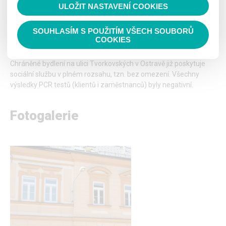
ULOŽIT NASTAVENÍ COOKIES
Číst nahlas
SOUHLASÍM S POUŽITÍM VŠECH SOUBORŮ
Chráněné bydlení na ulici Tvorkovských v
COOKIES
Ostravě - POVOLENÍ NÁVŠTĚV
Chráněné bydlení na ulici Tvorkovských v Ostravě již poskytuje
sociální službu v plném rozsahu, tzn. bez omezení. Všechny
výsledky PCR testů (klientů i zaměstnanců) byly negativní.
Fotogalerie