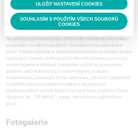
ULOŽIT NASTAVENÍ COOKIES
Číst nahlas
SOUHLASÍM S POUŽITÍM VŠECH SOUBORŮ
Hledáme pracovníka / pracovnici v
COOKIES
sociálních službách
Na dohodu o provedení práce (300 hodin) hledáme pracovníka /
pracovnici v sociálních službách. Charakteristika vykonávané
práce: Poskytování přímé obslužné péče pobytové sociální službě
spočívající v nácviku jednoduchých denních činností, pomoci při
osobní hygieně a oblékaní, manipulaci s přístroji, pomůckami,
prádlem, udržování čistoty a osobní hygieny, podporu
soběstačnosti, posilování životní aktivizace, vytváření základních
sociálních a společenských kontaktů a uspokojování
psychosociálních potřeb. Bližší informace Vám poskytne: Elena
Hlavsová, tel.: 739 480 811, email.: elena.hlavsova@fontana-
po.cz.
Fotogalerie