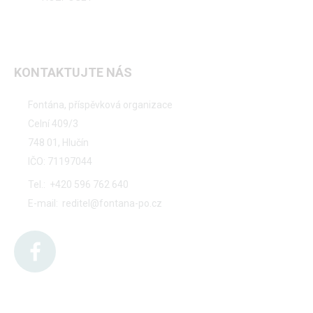
KONTAKTUJTE NÁS
Fontána, příspěvková organizace
Celní 409/3
748 01, Hlučín
IČO: 71197044
Tel.:
+420 596 762 640
E-mail:
reditel@fontana-po.cz