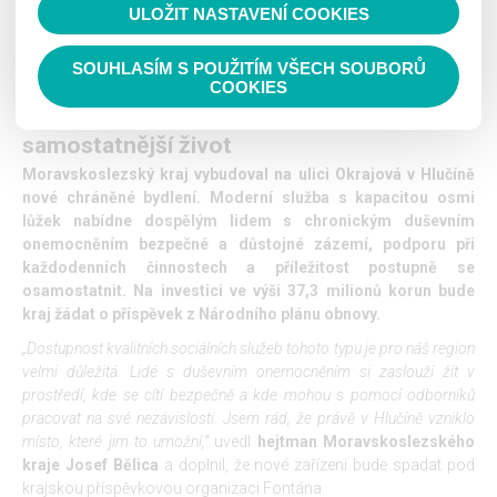
ULOŽIT NASTAVENÍ COOKIES
Číst nahlas
SOUHLASÍM S POUŽITÍM VŠECH SOUBORŮ
Nové chráněné bydlení v Hlučíně dává
COOKIES
lidem s duševním onemocněním šanci na
samostatnější život
Moravskoslezský kraj vybudoval na ulici Okrajová v Hlučíně
nové chráněné bydlení. Moderní služba s kapacitou osmi
lůžek nabídne dospělým lidem s chronickým duševním
onemocněním bezpečné a důstojné zázemí, podporu při
každodenních činnostech a příležitost postupně se
osamostatnit. Na investici ve výši 37,3 milionů korun bude
kraj žádat o příspěvek z Národního plánu obnovy.
„Dostupnost kvalitních sociálních služeb tohoto typu je pro náš region
velmi důležitá. Lidé s duševním onemocněním si zaslouží žít v
prostředí, kde se cítí bezpečně a kde mohou s pomocí odborníků
pracovat na své nezávislosti. Jsem rád, že právě v Hlučíně vzniklo
místo, které jim to umožní,“
uvedl
hejtman Moravskoslezského
kraje Josef Bělica
a doplnil, že nové zařízení bude spadat pod
krajskou příspěvkovou organizaci Fontána.