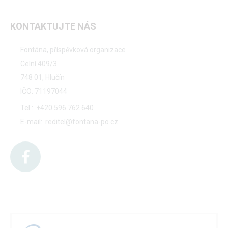
KONTAKTUJTE NÁS
Fontána, příspěvková organizace
Celní 409/3
748 01, Hlučín
IČO: 71197044
Tel.:
+420 596 762 640
E-mail:
reditel@fontana-po.cz