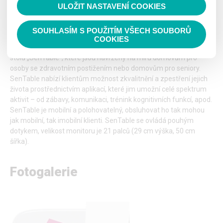
ULOŽIT NASTAVENÍ COOKIES
Číst nahlas
SOUHLASÍM S POUŽITÍM VŠECH SOUBORŮ
Interaktivní dotykový stůl senTable
COOKIES
Pro naše klienty jsme pořídili několik interaktivních dotykových
stolů „SenTable“, které jsou navrženy na míru domovům pro
osoby se zdravotním postižením nebo domovům pro seniory.
SenTable nabízí klientům možnost zkvalitnění a zpestření jejich
života prostřednictvím aplikací, které jim umožní celé spektrum
aktivit – od zábavy, komunikaci, trénink kognitivních funkcí, apod.
SenTable je mobilní a polohovatelný, obsluhovat ho tak mohou
jak mobilní, tak imobilní klienti. SenTable se ovládá pouhým
dotykem, velikost monitoru je 21 palců (29 cm výška, 50 cm
šířka).
Fotogalerie