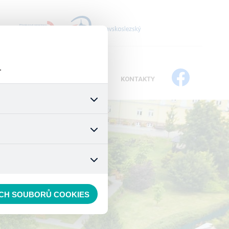
+
.
IKÁTY
PROJEKTY
DOTACE
KONTAKTY
všech jejich funkcí. Používají
áním cookies. Pro tyto cookies
mizuje. Po anonymizaci se již
 nedokážeme zjistit navštívené
ECH SOUBORŮ COOKIES