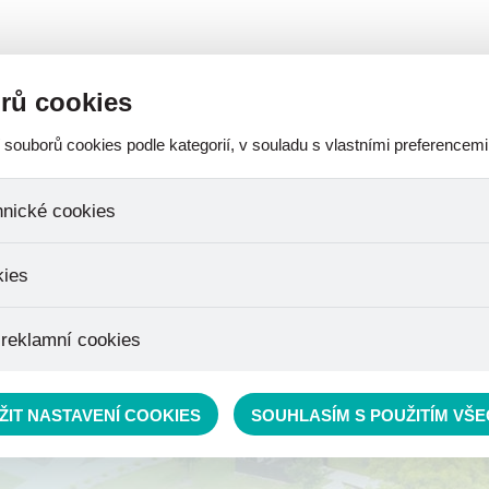
A-
A
A
SOBNÍCH ÚDAJŮ
OCHRANA OZNAMOVATELE
ROZPOČET
rů cookies
ouborů cookies podle kategorií, v souladu s vlastními preferencemi
AKTUALITY
FOTOGALERIE
VIRTUÁLNÍ PROHLÍDKA
CERTIF
hnické cookies
 které jsou nezbytné ke správnému chování našich webových stránek a 
kies
ktů v nákupním košíku, ovládání filtrů a také nastavení souhlasu s uživ
není možné jej ani odebrat.
jeme skriptem společnosti Google Inc., která následně tato data anony
 reklamní cookies
že anonymizované cookies nelze přiřadit konkrétnímu uživateli. Proto
.
pe cílit a vyhodnocovat marketingové kampaně.
ŽIT NASTAVENÍ COOKIES
SOUHLASÍM S POUŽITÍM VŠ