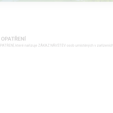
É OPATŘENÍ
OPATŘENÍ, které nařizuje ZÁKAZ NÁVŠTĚV osob umístěných v zařízeních 