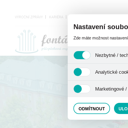
VÝROČNÍ ZPRÁVY
KARIÉRA
VEŘEJNÉ ZAKÁZKY
OCHRANA O
Nastavení soubo
Zde máte možnost nastavení s
O ORGANIZACI
Nezbytné / tec
Jedná se o technické soubory,
Analytické coo
se mimo jiné k ukládání produ
není zapotřebí Váš souhlas a 
Analytické cookies shromažďu
Marketingové /
nejedná o osobní údaje, proto
odkazy, prohlížené zboží apod
Tyto cookies nám umožňují lé
ODMÍTNOUT
ULO