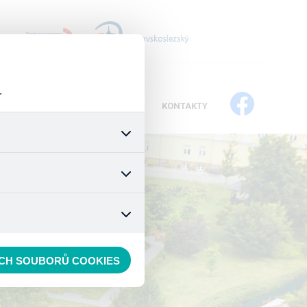
+
.
IKÁTY
PROJEKTY
DOTACE
KONTAKTY
všech jejich funkcí. Používají
áním cookies. Pro tyto cookies
mizuje. Po anonymizaci se již
 nedokážeme zjistit navštívené
ECH SOUBORŮ COOKIES