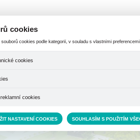
A-
A
A
SOBNÍCH ÚDAJŮ
OCHRANA OZNAMOVATELE
ROZPOČET
rů cookies
ouborů cookies podle kategorií, v souladu s vlastními preferencemi
AKTUALITY
FOTOGALERIE
VIRTUÁLNÍ PROHLÍDKA
CERTIF
hnické cookies
 které jsou nezbytné ke správnému chování našich webových stránek a 
kies
ktů v nákupním košíku, ovládání filtrů a také nastavení souhlasu s uživ
není možné jej ani odebrat.
jeme skriptem společnosti Google Inc., která následně tato data anony
 reklamní cookies
že anonymizované cookies nelze přiřadit konkrétnímu uživateli. Proto
.
pe cílit a vyhodnocovat marketingové kampaně.
ŽIT NASTAVENÍ COOKIES
SOUHLASÍM S POUŽITÍM VŠ