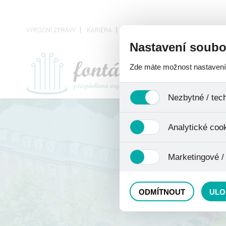
VÝROČNÍ ZPRÁVY
KARIÉRA
VEŘEJNÉ ZAKÁZKY
OCHRANA O
Nastavení soubo
Zde máte možnost nastavení s
O ORGANIZACI
Nezbytné / tec
Jedná se o technické soubory,
Analytické coo
se mimo jiné k ukládání produ
není zapotřebí Váš souhlas a 
Analytické cookies shromažďu
Marketingové /
nejedná o osobní údaje, proto
odkazy, prohlížené zboží apod
Tyto cookies nám umožňují lé
ODMÍTNOUT
ULO