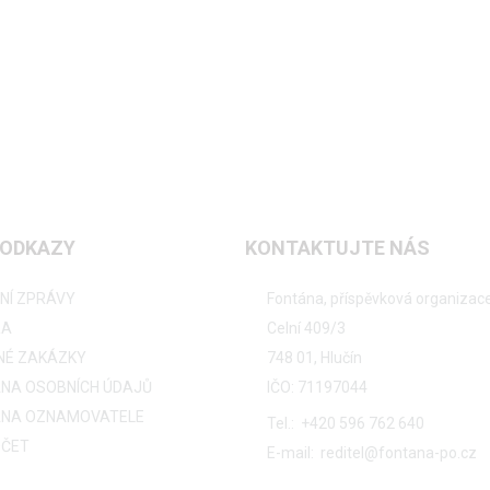
 ODKAZY
KONTAKTUJTE NÁS
NÍ ZPRÁVY
Fontána, příspěvková organizac
RA
Celní 409/3
NÉ ZAKÁZKY
748 01, Hlučín
NA OSOBNÍCH ÚDAJŮ
IČO: 71197044
NA OZNAMOVATELE
Tel.:
+420 596 762 640
ČET
E-mail:
reditel@fontana-po.cz