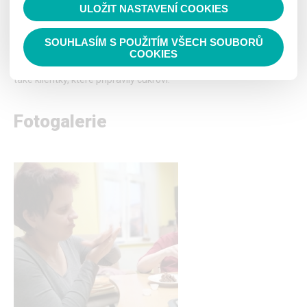
ULOŽIT NASTAVENÍ COOKIES
Číst nahlas
SOUHLASÍM S POUŽITÍM VŠECH SOUBORŮ
Pečeme cukroví
COOKIES
Do příprav na dnešní rozsvícení vánočního stromu se zapojily
také klientky, které připravily cukroví.
Fotogalerie