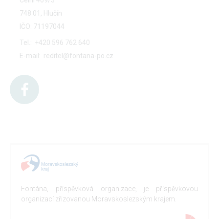
Celní 409/3
748 01, Hlučín
IČO: 71197044
Tel.:
+420 596 762 640
E-mail:
reditel@fontana-po.cz
Fontána, příspěvková organizace, je příspěvkovou
organizací zřizovanou Moravskoslezským krajem.