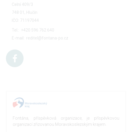
Celní 409/3
748 01, Hlučín
IČO: 71197044
Tel.:
+420 596 762 640
E-mail:
reditel@fontana-po.cz
Fontána, příspěvková organizace, je příspěvkovou
organizací zřizovanou Moravskoslezským krajem.