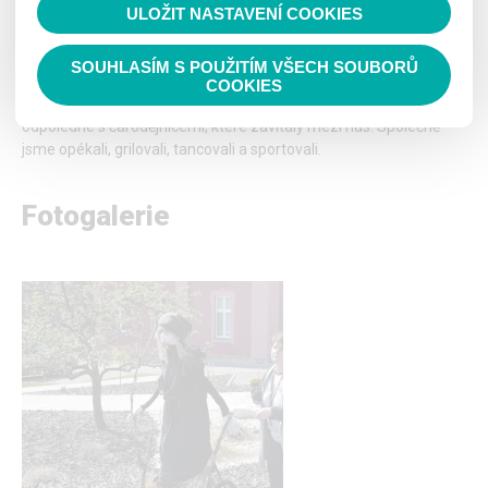
ULOŽIT NASTAVENÍ COOKIES
Číst nahlas
SOUHLASÍM S POUŽITÍM VŠECH SOUBORŮ
Příjemné odpoledne s čarodějnicemi
COOKIES
Dne 30. 4. 2021 jsme v areálu organizace strávily příjemné
odpoledne s čarodějnicemi, které zavítaly mezi nás. Společně
jsme opékali, grilovali, tancovali a sportovali.
Fotogalerie