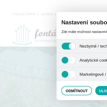
VÝROČNÍ ZPRÁVY
KARIÉRA
VEŘEJNÉ ZAKÁZKY
OCHRANA O
Nastavení soubo
Zde máte možnost nastavení s
O ORGANIZACI
Nezbytné / tec
Jedná se o technické soubory,
Analytické coo
se mimo jiné k ukládání produ
není zapotřebí Váš souhlas a 
Analytické cookies shromažďu
Marketingové /
nejedná o osobní údaje, proto
odkazy, prohlížené zboží apod
Tyto cookies nám umožňují lé
ODMÍTNOUT
ULO