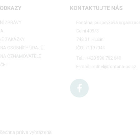
 ODKAZY
KONTAKTUJTE NÁS
NÍ ZPRÁVY
Fontána, příspěvková organizac
RA
Celní 409/3
NÉ ZAKÁZKY
748 01, Hlučín
NA OSOBNÍCH ÚDAJŮ
IČO: 71197044
NA OZNAMOVATELE
Tel.:
+420 596 762 640
ČET
E-mail:
reditel@fontana-po.cz
Všechna práva vyhrazena.