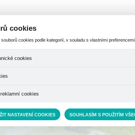
A-
A
A
SOBNÍCH ÚDAJŮ
OCHRANA OZNAMOVATELE
ROZPOČET
rů cookies
ouborů cookies podle kategorií, v souladu s vlastními preferencemi
AKTUALITY
FOTOGALERIE
VIRTUÁLNÍ PROHLÍDKA
CERTIF
hnické cookies
 které jsou nezbytné ke správnému chování našich webových stránek a 
kies
ktů v nákupním košíku, ovládání filtrů a také nastavení souhlasu s uživ
není možné jej ani odebrat.
jeme skriptem společnosti Google Inc., která následně tato data anony
 reklamní cookies
že anonymizované cookies nelze přiřadit konkrétnímu uživateli. Proto
.
pe cílit a vyhodnocovat marketingové kampaně.
ŽIT NASTAVENÍ COOKIES
SOUHLASÍM S POUŽITÍM VŠ