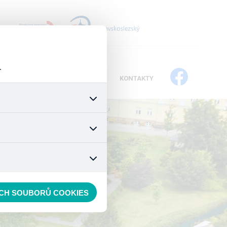
+
.
IKÁTY
PROJEKTY
DOTACE
KONTAKTY
všech jejich funkcí. Používají
áním cookies. Pro tyto cookies
mizuje. Po anonymizaci se již
 nedokážeme zjistit navštívené
ECH SOUBORŮ COOKIES