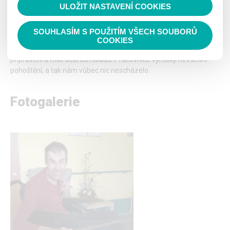
ULOŽIT NASTAVENÍ COOKIES
Číst nahlas
SOUHLASÍM S POUŽITÍM VŠECH SOUBORŮ
Velikonoční pondělí
COOKIES
Velikonoční pondělí 5.4.2021 nás nezaskočilo. Byli jsme
připraveni a měli dobrou náladu. Pracovnice vyrobily nevšední
pohoštění, a tak nám vůbec nic nescházelo.
Fotogalerie