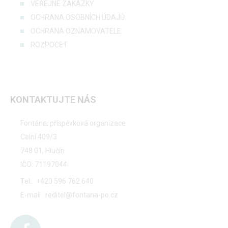
VEŘEJNÉ ZAKÁZKY
OCHRANA OSOBNÍCH ÚDAJŮ
OCHRANA OZNAMOVATELE
ROZPOČET
KONTAKTUJTE NÁS
Fontána, příspěvková organizace
Celní 409/3
748 01, Hlučín
IČO: 71197044
Tel.:
+420 596 762 640
E-mail:
reditel@fontana-po.cz