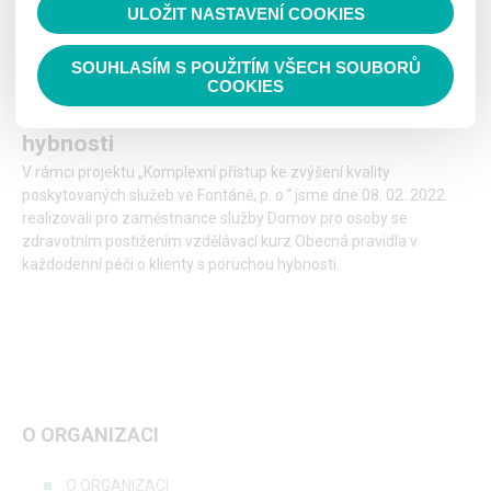
ULOŽIT NASTAVENÍ COOKIES
Číst nahlas
SOUHLASÍM S POUŽITÍM VŠECH SOUBORŮ
Vzdělávací kurz Obecná pravidla v
COOKIES
každodenní péči o klienty s poruchou
hybnosti
V rámci projektu „Komplexní přístup ke zvýšení kvality
poskytovaných služeb ve Fontáně, p. o.“ jsme dne 08. 02. 2022
realizovali pro zaměstnance služby Domov pro osoby se
zdravotním postižením vzdělávací kurz Obecná pravidla v
každodenní péči o klienty s poruchou hybnosti.
O ORGANIZACI
O ORGANIZACI