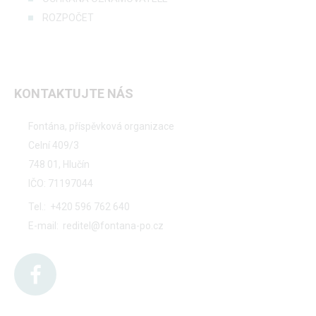
ROZPOČET
KONTAKTUJTE NÁS
Fontána, příspěvková organizace
Celní 409/3
748 01, Hlučín
IČO: 71197044
Tel.:
+420 596 762 640
E-mail:
reditel@fontana-po.cz