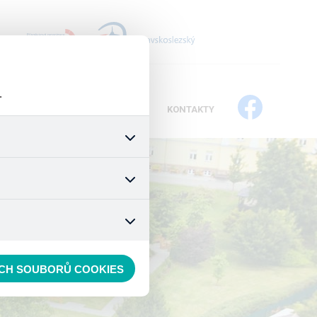
+
.
IKÁTY
PROJEKTY
DOTACE
KONTAKTY
všech jejich funkcí. Používají
áním cookies. Pro tyto cookies
mizuje. Po anonymizaci se již
 nedokážeme zjistit navštívené
ECH SOUBORŮ COOKIES