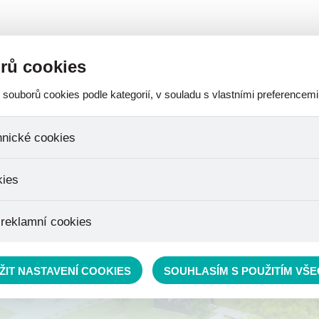
A-
A
A
SOBNÍCH ÚDAJŮ
OCHRANA OZNAMOVATELE
ROZPOČET
rů cookies
ouborů cookies podle kategorií, v souladu s vlastními preferencemi
AKTUALITY
FOTOGALERIE
VIRTUÁLNÍ PROHLÍDKA
CERTIF
hnické cookies
 které jsou nezbytné ke správnému chování našich webových stránek a 
kies
ktů v nákupním košíku, ovládání filtrů a také nastavení souhlasu s uživ
není možné jej ani odebrat.
jeme skriptem společnosti Google Inc., která následně tato data anony
 reklamní cookies
že anonymizované cookies nelze přiřadit konkrétnímu uživateli. Proto
.
pe cílit a vyhodnocovat marketingové kampaně.
ŽIT NASTAVENÍ COOKIES
SOUHLASÍM S POUŽITÍM VŠ