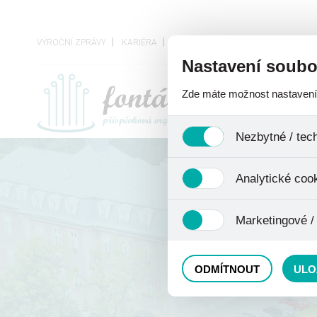
VÝROČNÍ ZPRÁVY
KARIÉRA
VEŘEJNÉ ZAKÁZKY
OCHRANA O
Nastavení soubo
Zde máte možnost nastavení s
O ORGANIZACI
Nezbytné / tec
Jedná se o technické soubory,
Analytické coo
se mimo jiné k ukládání produ
není zapotřebí Váš souhlas a 
Analytické cookies shromažďu
Marketingové /
nejedná o osobní údaje, proto
odkazy, prohlížené zboží apod
Tyto cookies nám umožňují lé
ODMÍTNOUT
ULO