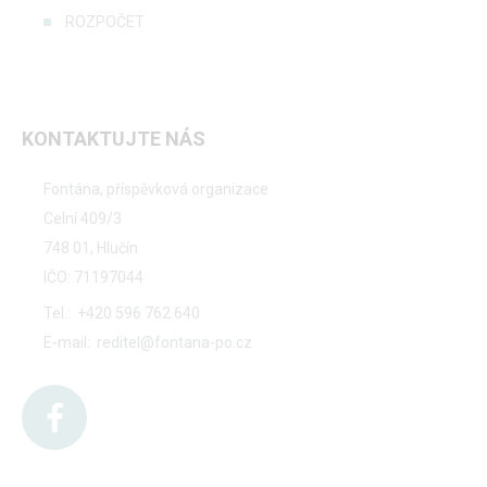
ROZPOČET
KONTAKTUJTE NÁS
Fontána, příspěvková organizace
Celní 409/3
748 01, Hlučín
IČO: 71197044
Tel.:
+420 596 762 640
E-mail:
reditel@fontana-po.cz