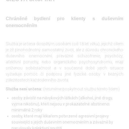
Chráněné bydlení pro klienty s duševním
onemocněním
Služba je určena dospělým osobám (od 18 let věku), jejichž cílem
je žít plnohodnotný samostatný život, ale z důvodu chronického
duševního onemocnění, převážně schizofrenie, psychózy,
afektivní poruchy, nebo organického psychosyndromu, mají
sníženou soběstačnost a v současné době jejich situace
vyžaduje pomoc či podporu jiné fyzické osoby v běžných
záležitostech každodenního života.
Služba není určena:
(neumíme poskytnout službu těmto lidem)
osoby závislé na návykových látkách (alkohol, jiné drogy,
vyjma nikotinu), kteří nejsou v prokazatelné abstinenci
minimálně 2 roky
osoby, které mají lékařem potvrzené agresivní projevy
související s jejich duševním onemocněním a závažně by
narušovaly kolektivní soužití