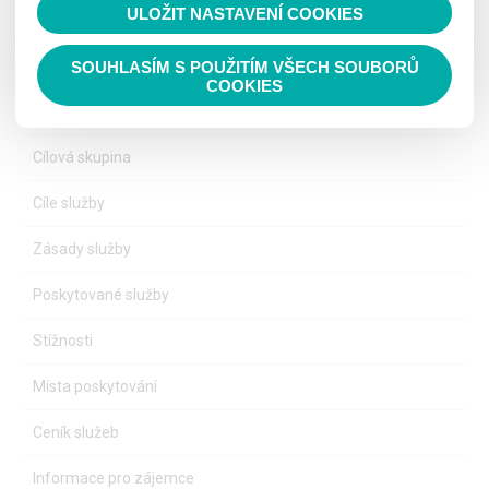
ULOŽIT NASTAVENÍ COOKIES
DOMOV PRO OSOBY SE ZDRAVOTNÍM POSTIŽENÍM
SOUHLASÍM S POUŽITÍM VŠECH SOUBORŮ
COOKIES
Poslání
Cílová skupina
Cíle služby
Zásady služby
Poskytované služby
Stížnosti
Místa poskytování
Ceník služeb
Informace pro zájemce