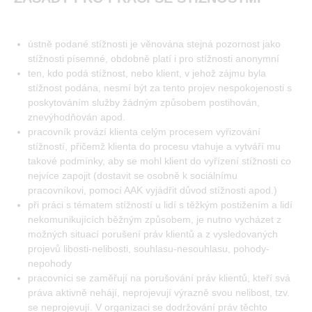
ústně podané stížnosti je věnována stejná pozornost jako
stížnosti písemné, obdobně platí i pro stížnosti anonymní
ten, kdo podá stížnost, nebo klient, v jehož zájmu byla
stížnost podána, nesmí být za tento projev nespokojenosti s
poskytováním služby žádným způsobem postihován,
znevýhodňován apod.
pracovník provází klienta celým procesem vyřizování
stížností, přičemž klienta do procesu vtahuje a vytváří mu
takové podmínky, aby se mohl klient do vyřízení stížnosti co
nejvíce zapojit (dostavit se osobně k sociálnímu
pracovníkovi, pomocí AAK vyjádřit důvod stížnosti apod.)
při práci s tématem stížností u lidí s těžkým postižením a lidí
nekomunikujících běžným způsobem, je nutno vycházet z
možných situací porušení práv klientů a z vysledovaných
projevů libosti-nelibosti, souhlasu-nesouhlasu, pohody-
nepohody
pracovníci se zaměřují na porušování práv klientů, kteří svá
práva aktivně nehájí, neprojevují výrazně svou nelibost, tzv.
se neprojevují. V organizaci se dodržování práv těchto