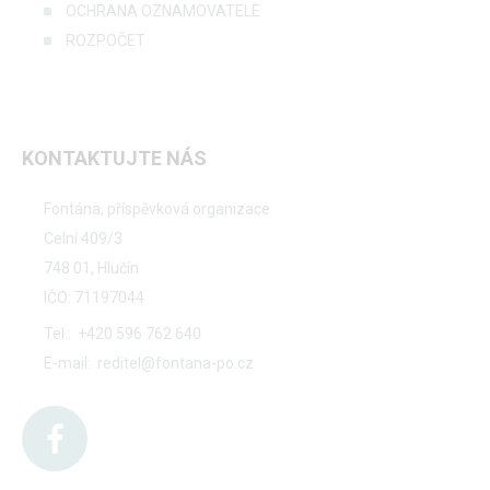
OCHRANA OZNAMOVATELE
ROZPOČET
KONTAKTUJTE NÁS
Fontána, příspěvková organizace
Celní 409/3
748 01, Hlučín
IČO: 71197044
Tel.:
+420 596 762 640
E-mail:
reditel@fontana-po.cz