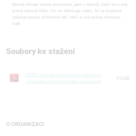
klientů věnuje stejná pozornost, jako u klientů, kteří se o svá
práva aktivně hlásí; tím se eliminuje riziko, že se budeme
zabývat pouze stížnostmi lidí, kteří si svá práva dovedou
hájit.
Soubory ke stažení
DOZP_leden26_Pravidla pro přijímání a
212 kB
vyřizování stížností Fontána na web.pdf
O ORGANIZACI