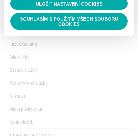
ULOŽIT NASTAVENÍ COOKIES
DOMOV PRO OSOBY SE ZDRAVOTNÍM POSTIŽENÍM
SOUHLASÍM S POUŽITÍM VŠECH SOUBORŮ
COOKIES
Poslání
Cílová skupina
Cíle služby
Zásady služby
Poskytované služby
Stížnosti
Místa poskytování
Ceník služeb
Informace pro zájemce